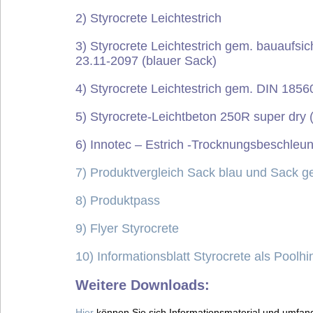
2) Styrocrete Leichtestrich
3) Styrocrete L
eichtestrich
gem. bauauf
sic
23.11-2097 (blauer Sack)
4) Styrocrete Leichtestrich gem. DIN 1856
5) Styrocrete-Leichtbeton 250R super dry (8
6) Innotec – Estrich -Trocknungsbeschleun
7) Produktvergleich Sack blau und Sack g
8) Produktpass
9) Flyer Styrocrete
10) Informationsblatt Styrocrete als Poolhi
Weitere Downloads
:
Hier
können Sie sich Informationsmaterial und umfang