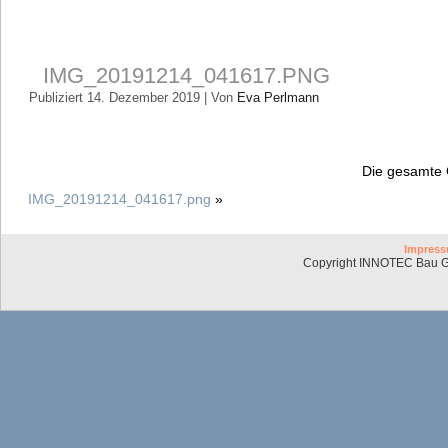
IMG_20191214_041617.PNG
Publiziert
14. Dezember 2019
|
Von
Eva Perlmann
Die gesamte 
IMG_20191214_041617.png
»
Impres
Copyright INNOTEC Bau G