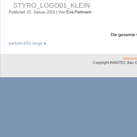
STYRO_LOGO01_KLEIN
Publiziert
23. Januar 2015
|
Von
Eva Perlmann
Die gesamte 
parkdeck01-large
»
Impres
Copyright INNOTEC Bau G